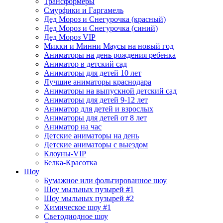
Трансформеры
Смурфики и Гаргамель
Дед Мороз и Снегурочка (красный)
Дед Мороз и Снегурочка (синий)
Дед Мороз VIP
Микки и Минни Маусы на новый год
Аниматоры на день рождения ребенка
Аниматор в детский сад
Аниматоры для детей 10 лет
Лучшие аниматоры краснодара
Аниматоры на выпускной детский сад
Аниматоры для детей 9-12 лет
Аниматор для детей и взрослых
Аниматоры для детей от 8 лет
Аниматор на час
Детские аниматоры на день
Детские аниматоры с выездом
Клоуны-VIP
Белка-Красотка
Шоу
Бумажное или фольгированное шоу
Шоу мыльных пузырей #1
Шоу мыльных пузырей #2
Химическое шоу #1
Светодиодное шоу