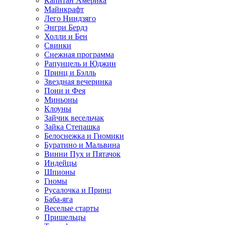
Капитан Америка
Майнкрафт
Лего Ниндзяго
Энгри Бердз
Холли и Бен
Свинки
Снежная программа
Рапунцель и Юджин
Принц и Бэлль
Звездная вечеринка
Пони и Фея
Миньоны
Клоуны
Зайчик весельчак
Зайка Степашка
Белоснежка и Гномики
Буратино и Мальвина
Винни Пух и Пятачок
Индейцы
Шпионы
Гномы
Русалочка и Принц
Баба-яга
Веселые старты
Пришельцы