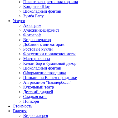
Гигантская цветочная корзина
Кондитер Шоу
Шоколадный фонтан
Зумба Party
Услуги
Аквагрим
Художник-шаржист
Фотограф
Видеооператор
Добавки к аниматорам
Ростовые куклы
Фокусники и иллюзионисты
Мастер классы
Кенди-бар и бумажный декор
Шоколадный фонтан
Оформление праздника
Пиньята на Вашем празднике
Аттракцион "Бамперболл"
Кукольный театр
Детский диджей
Сладкая вата
Попкорн
Стоимость
Галерея
Видеогалерея