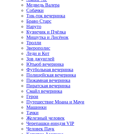
Медведь Валера
Собачки
Тик-ток вечеринка
Браво Старс
Наруто
Кузнечик и Пчёлка
Мишутка и Лисёнок
Тролли
Зверополис
Леди и Кот
Зов джунглей
Ютьюб вечеринка
Футбольная вечеринка
Полицейская вечеринка
Пижамная вечеринка
Пиратская вечеринка
Смайл вечеринка
Герои
Путешествие Моана и Мауи
Машинки
Тачки
Железный человек
Черепашки-ниндзя VIP
Человек Паук