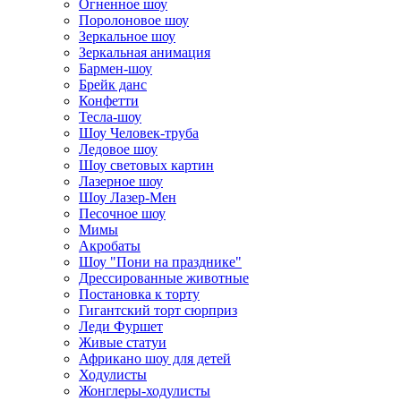
Огненное шоу
Поролоновое шоу
Зеркальное шоу
Зеркальная анимация
Бармен-шоу
Брейк данс
Конфетти
Тесла-шоу
Шоу Человек-труба
Ледовое шоу
Шоу световых картин
Лазерное шоу
Шоу Лазер-Мен
Песочное шоу
Мимы
Акробаты
Шоу "Пони на празднике"
Дрессированные животные
Постановка к торту
Гигантский торт сюрприз
Леди Фуршет
Живые статуи
Африкано шоу для детей
Ходулисты
Жонглеры-ходулисты