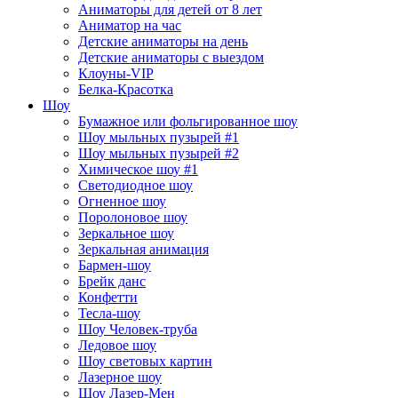
Аниматоры для детей от 8 лет
Аниматор на час
Детские аниматоры на день
Детские аниматоры с выездом
Клоуны-VIP
Белка-Красотка
Шоу
Бумажное или фольгированное шоу
Шоу мыльных пузырей #1
Шоу мыльных пузырей #2
Химическое шоу #1
Светодиодное шоу
Огненное шоу
Поролоновое шоу
Зеркальное шоу
Зеркальная анимация
Бармен-шоу
Брейк данс
Конфетти
Тесла-шоу
Шоу Человек-труба
Ледовое шоу
Шоу световых картин
Лазерное шоу
Шоу Лазер-Мен