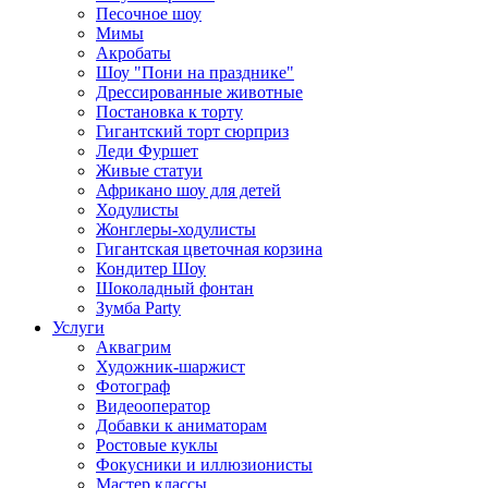
Песочное шоу
Мимы
Акробаты
Шоу "Пони на празднике"
Дрессированные животные
Постановка к торту
Гигантский торт сюрприз
Леди Фуршет
Живые статуи
Африкано шоу для детей
Ходулисты
Жонглеры-ходулисты
Гигантская цветочная корзина
Кондитер Шоу
Шоколадный фонтан
Зумба Party
Услуги
Аквагрим
Художник-шаржист
Фотограф
Видеооператор
Добавки к аниматорам
Ростовые куклы
Фокусники и иллюзионисты
Мастер классы