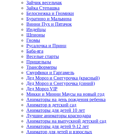
Зайчик весельчак
Зайка Степашка
Белоснежка и Гномики
Буратино и Мальвина
Винни Пух и Пятачок
Индейцы
Шпионы
Гномы
Русалочка и Принц
Баба-яга
Веселые старты
Пришельцы
Трансформеры
Смурфики и Гаргамель
Дед Мороз и Снегурочка (красный)
Дед Мороз и Снегурочка (синий)
Дед Мороз VIP
Микки и Минни Маусы на новый год
Аниматоры на день рождения ребенка
Аниматор в детский сад
Аниматоры для детей 10 лет
Лучшие аниматоры краснодара
Аниматоры на выпускной детский сад
Аниматоры для детей 9-12 лет
Аниматор для детей и взрослых