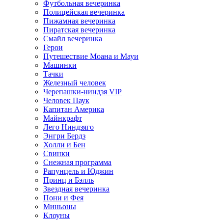
Футбольная вечеринка
Полицейская вечеринка
Пижамная вечеринка
Пиратская вечеринка
Смайл вечеринка
Герои
Путешествие Моана и Мауи
Машинки
Тачки
Железный человек
Черепашки-ниндзя VIP
Человек Паук
Капитан Америка
Майнкрафт
Лего Ниндзяго
Энгри Бердз
Холли и Бен
Свинки
Снежная программа
Рапунцель и Юджин
Принц и Бэлль
Звездная вечеринка
Пони и Фея
Миньоны
Клоуны