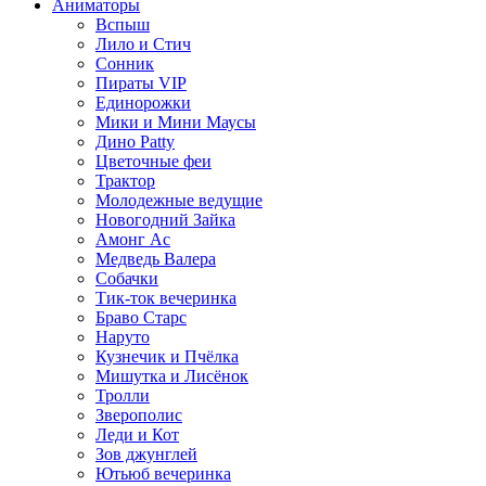
Аниматоры
Вспыш
Лило и Стич
Сонник
Пираты VIP
Единорожки
Мики и Мини Маусы
Дино Patty
Цветочные феи
Трактор
Молодежные ведущие
Новогодний Зайка
Амонг Ас
Медведь Валера
Собачки
Тик-ток вечеринка
Браво Старс
Наруто
Кузнечик и Пчёлка
Мишутка и Лисёнок
Тролли
Зверополис
Леди и Кот
Зов джунглей
Ютьюб вечеринка