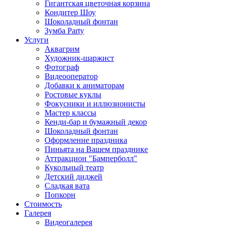
Гигантская цветочная корзина
Кондитер Шоу
Шоколадный фонтан
Зумба Party
Услуги
Аквагрим
Художник-шаржист
Фотограф
Видеооператор
Добавки к аниматорам
Ростовые куклы
Фокусники и иллюзионисты
Мастер классы
Кенди-бар и бумажный декор
Шоколадный фонтан
Оформление праздника
Пиньята на Вашем празднике
Аттракцион "Бамперболл"
Кукольный театр
Детский диджей
Сладкая вата
Попкорн
Стоимость
Галерея
Видеогалерея