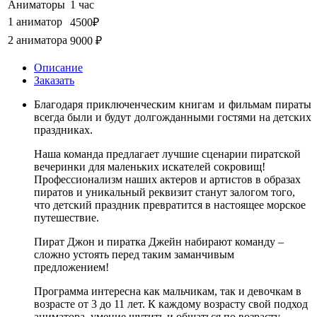
Аниматоры
1 час
1 аниматор
4500₽
2 аниматора
9000 ₽
Описание
Заказать
Благодаря приключенческим книгам и фильмам пираты
всегда были и будут долгожданными гостями на детских
праздниках.
Наша команда предлагает лучшие сценарии пиратской
вечеринки для маленьких искателей сокровищ!
Профессионализм наших актеров и артистов в образах
пиратов и уникальный реквизит станут залогом того,
что детский праздник превратится в настоящее морское
путешествие.
Пират Джон и пиратка Джейн набирают команду –
сложно устоять перед таким заманчивым
предложением!
Программа интересна как мальчикам, так и девочкам в
возрасте от 3 до 11 лет. К каждому возрасту свой подход
аниматора, умение шутить и общаться по возрасту