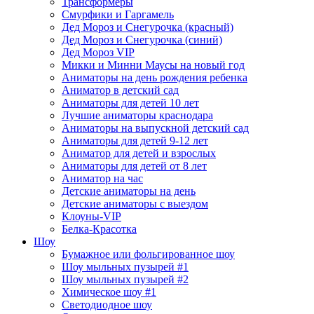
Трансформеры
Смурфики и Гаргамель
Дед Мороз и Снегурочка (красный)
Дед Мороз и Снегурочка (синий)
Дед Мороз VIP
Микки и Минни Маусы на новый год
Аниматоры на день рождения ребенка
Аниматор в детский сад
Аниматоры для детей 10 лет
Лучшие аниматоры краснодара
Аниматоры на выпускной детский сад
Аниматоры для детей 9-12 лет
Аниматор для детей и взрослых
Аниматоры для детей от 8 лет
Аниматор на час
Детские аниматоры на день
Детские аниматоры с выездом
Клоуны-VIP
Белка-Красотка
Шоу
Бумажное или фольгированное шоу
Шоу мыльных пузырей #1
Шоу мыльных пузырей #2
Химическое шоу #1
Светодиодное шоу