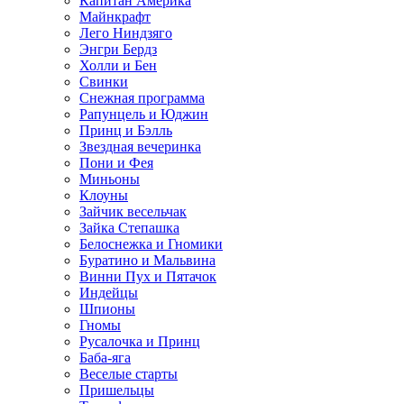
Капитан Америка
Майнкрафт
Лего Ниндзяго
Энгри Бердз
Холли и Бен
Свинки
Снежная программа
Рапунцель и Юджин
Принц и Бэлль
Звездная вечеринка
Пони и Фея
Миньоны
Клоуны
Зайчик весельчак
Зайка Степашка
Белоснежка и Гномики
Буратино и Мальвина
Винни Пух и Пятачок
Индейцы
Шпионы
Гномы
Русалочка и Принц
Баба-яга
Веселые старты
Пришельцы