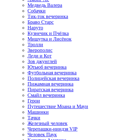
Медведь Валера
Собачки
Тик-ток вечеринка
Браво Старс
Наруто
Кузнечик и Пчёлка
Мишутка и Лисёнок
Тролли
Зверополис
Леди и Кот
Зов джунглей
Ютьюб вечеринка
Футбольная вечеринка
Полицейская вечеринка
Пижамная вечеринка
Пиратская вечеринка
Смайл вечеринка
Герои
Путешествие Моана и Мауи
Машинки
Тачки
Железный человек
Черепашки-ниндзя VIP
Человек Паук