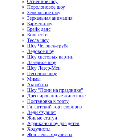
Огненное шоу
Поролоновое шоу
Зеркальное шоу
Зеркальная анимация
Бармен-шоу
Брейк данс
Конфетти
Тесла-шоу
Шоу Человек-труба
Ледовое шоу
Шоу световых картин
Лазерное шоу
Шоу Лазер-Мен
Песочное шоу
Мимы
Акробаты
Шоу "Пони на празднике"
Дрессированные животные
Постановка к торту
Гигантский торт сюрприз
Леди Фуршет
Живые статуи
Африкано шоу для детей
Ходулисты
Жонглеры-ходулисты