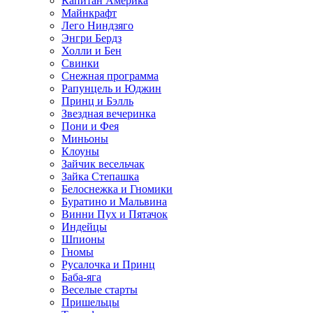
Капитан Америка
Майнкрафт
Лего Ниндзяго
Энгри Бердз
Холли и Бен
Свинки
Снежная программа
Рапунцель и Юджин
Принц и Бэлль
Звездная вечеринка
Пони и Фея
Миньоны
Клоуны
Зайчик весельчак
Зайка Степашка
Белоснежка и Гномики
Буратино и Мальвина
Винни Пух и Пятачок
Индейцы
Шпионы
Гномы
Русалочка и Принц
Баба-яга
Веселые старты
Пришельцы