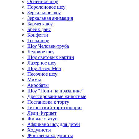
Огненное шоу
Поролоновое шоу
Зеркальное шоу
Зеркальная анимация
Бармен-шоу
Брейк данс
Конфетти
Тесла-шоу
Шоу Человек-труба
Ледовое шоу
Шоу световых картин
Лазерное шоу
Шоу Лазер-Мен
Песочное шоу
Мимы
Акробаты
Шоу "Пони на празднике"
Дрессированные животные
Постановка к торту
Гигантский торт сюрприз
Леди Фуршет
Живые статуи
Африкано шоу для детей
Ходулисты
Жонглеры-ходулисты