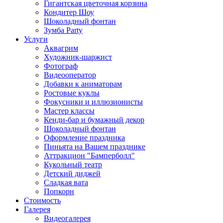
Гигантская цветочная корзина
Кондитер Шоу
Шоколадный фонтан
Зумба Party
Услуги
Аквагрим
Художник-шаржист
Фотограф
Видеооператор
Добавки к аниматорам
Ростовые куклы
Фокусники и иллюзионисты
Мастер классы
Кенди-бар и бумажный декор
Шоколадный фонтан
Оформление праздника
Пиньята на Вашем празднике
Аттракцион "Бамперболл"
Кукольный театр
Детский диджей
Сладкая вата
Попкорн
Стоимость
Галерея
Видеогалерея