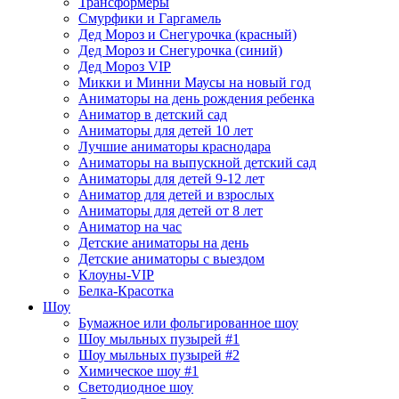
Трансформеры
Смурфики и Гаргамель
Дед Мороз и Снегурочка (красный)
Дед Мороз и Снегурочка (синий)
Дед Мороз VIP
Микки и Минни Маусы на новый год
Аниматоры на день рождения ребенка
Аниматор в детский сад
Аниматоры для детей 10 лет
Лучшие аниматоры краснодара
Аниматоры на выпускной детский сад
Аниматоры для детей 9-12 лет
Аниматор для детей и взрослых
Аниматоры для детей от 8 лет
Аниматор на час
Детские аниматоры на день
Детские аниматоры с выездом
Клоуны-VIP
Белка-Красотка
Шоу
Бумажное или фольгированное шоу
Шоу мыльных пузырей #1
Шоу мыльных пузырей #2
Химическое шоу #1
Светодиодное шоу