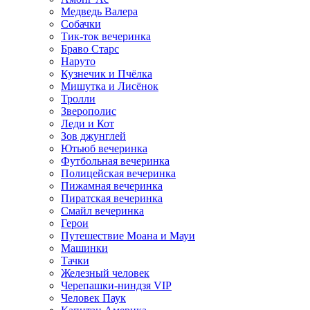
Медведь Валера
Собачки
Тик-ток вечеринка
Браво Старс
Наруто
Кузнечик и Пчёлка
Мишутка и Лисёнок
Тролли
Зверополис
Леди и Кот
Зов джунглей
Ютьюб вечеринка
Футбольная вечеринка
Полицейская вечеринка
Пижамная вечеринка
Пиратская вечеринка
Смайл вечеринка
Герои
Путешествие Моана и Мауи
Машинки
Тачки
Железный человек
Черепашки-ниндзя VIP
Человек Паук