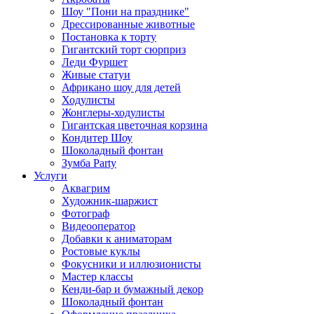
Шоу "Пони на празднике"
Дрессированные животные
Постановка к торту
Гигантский торт сюрприз
Леди Фуршет
Живые статуи
Африкано шоу для детей
Ходулисты
Жонглеры-ходулисты
Гигантская цветочная корзина
Кондитер Шоу
Шоколадный фонтан
Зумба Party
Услуги
Аквагрим
Художник-шаржист
Фотограф
Видеооператор
Добавки к аниматорам
Ростовые куклы
Фокусники и иллюзионисты
Мастер классы
Кенди-бар и бумажный декор
Шоколадный фонтан