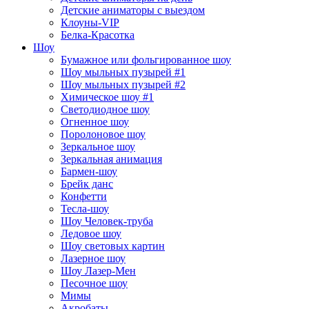
Детские аниматоры с выездом
Клоуны-VIP
Белка-Красотка
Шоу
Бумажное или фольгированное шоу
Шоу мыльных пузырей #1
Шоу мыльных пузырей #2
Химическое шоу #1
Светодиодное шоу
Огненное шоу
Поролоновое шоу
Зеркальное шоу
Зеркальная анимация
Бармен-шоу
Брейк данс
Конфетти
Тесла-шоу
Шоу Человек-труба
Ледовое шоу
Шоу световых картин
Лазерное шоу
Шоу Лазер-Мен
Песочное шоу
Мимы
Акробаты