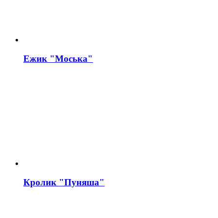
Ежик "Моська"
Кролик "Пуняша"