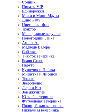
Сонник
Пираты VIP
Единорожки
Мики и Мини Маусы
Дино Patty
Цветочные феи
Трактор
Молодежные ведущие
Новогодний Зайка
Амонг Ас
Медведь Валера
Собачки
Тик-ток вечеринка
Браво Старс
Наруто
Кузнечик и Пчёлка
Мишутка и Лисёнок
Тролли
Зверополис
Леди и Кот
Зов джунглей
Ютьюб вечеринка
Футбольная вечеринка
Полицейская вечеринка
Пижамная вечеринка