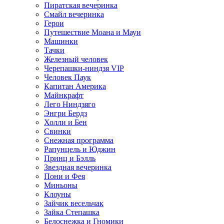
Пиратская вечеринка
Смайл вечеринка
Герои
Путешествие Моана и Мауи
Машинки
Тачки
Железный человек
Черепашки-ниндзя VIP
Человек Паук
Капитан Америка
Майнкрафт
Лего Ниндзяго
Энгри Бердз
Холли и Бен
Свинки
Снежная программа
Рапунцель и Юджин
Принц и Бэлль
Звездная вечеринка
Пони и Фея
Миньоны
Клоуны
Зайчик весельчак
Зайка Степашка
Белоснежка и Гномики