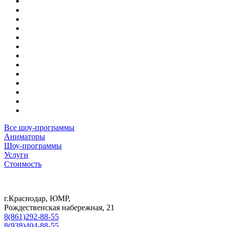
Все шоу-программы
Аниматоры
Шоу-программы
Услуги
Стоимость
г.Краснодар, ЮМР,
Рождественская набережная, 21
8(861)292-88-55
8(938)404-88-55