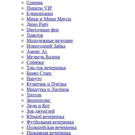
Сонник
Пираты VIP
Единорожки
Мики и Мини Маусы
Дино Patty
Цветочные феи
Трактор
Молодежные ведущие
Новогодний Зайка
Амонг Ас
Медведь Валера
Собачки
Тик-ток вечеринка
Браво Старс
Наруто
Кузнечик и Пчёлка
Мишутка и Лисёнок
Тролли
Зверополис
Леди и Кот
Зов джунглей
Ютьюб вечеринка
Футбольная вечеринка
Полицейская вечеринка
Пижамная вечеринка