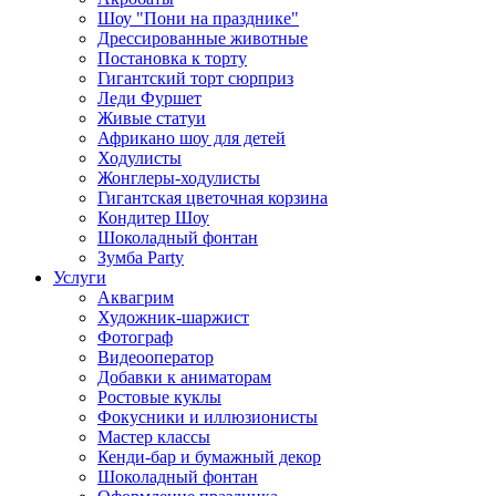
Шоу "Пони на празднике"
Дрессированные животные
Постановка к торту
Гигантский торт сюрприз
Леди Фуршет
Живые статуи
Африкано шоу для детей
Ходулисты
Жонглеры-ходулисты
Гигантская цветочная корзина
Кондитер Шоу
Шоколадный фонтан
Зумба Party
Услуги
Аквагрим
Художник-шаржист
Фотограф
Видеооператор
Добавки к аниматорам
Ростовые куклы
Фокусники и иллюзионисты
Мастер классы
Кенди-бар и бумажный декор
Шоколадный фонтан