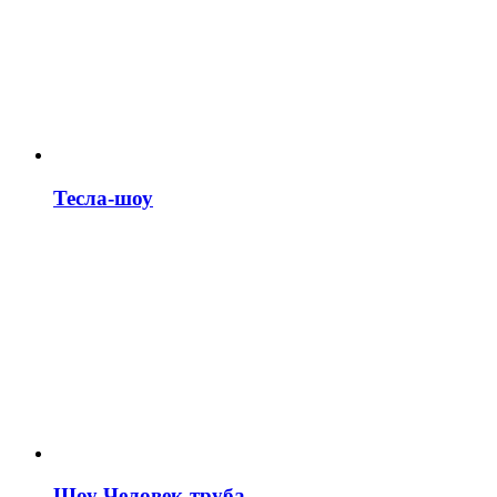
Тесла-шоу
Шоу Человек-труба