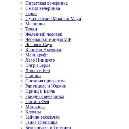
Пиратская вечеринка
Смайл вечеринка
Герои
Путешествие Моана и Мауи
Машинки
Тачки
Железный человек
Черепашки-ниндзя VIP
Человек Паук
Капитан Америка
Майнкрафт
Лего Ниндзяго
Энгри Бердз
Холли и Бен
Свинки
Снежная программа
Рапунцель и Юджин
Принц и Бэлль
Звездная вечеринка
Пони и Фея
Миньоны
Клоуны
Зайчик весельчак
Зайка Степашка
Белоснежка и Гномики