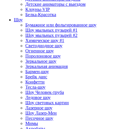
Детские аниматоры с выездом
Клоуны-VIP
Белка-Красотка
Шоу
Бумажное или фольгированное шоу
Шоу мыльных пузырей #1
Шоу мыльных пузырей #2
Химическое шоу #1
Светодиодное шоу
Огненное шоу
Поролоновое шоу
Зеркальное шоу
Зеркальная анимация
Бармен-шоу
Брейк данс
Конфетти
Тесла-шоу
Шоу Человек-труба
Ледовое шоу
Шоу световых картин
Лазерное шоу
Шоу Лазер-Мен
Песочное шоу
Мимы
Акробаты