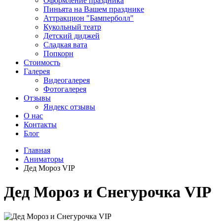
Оформление праздника
Пиньята на Вашем празднике
Аттракцион "Бамперболл"
Кукольный театр
Детский диджей
Сладкая вата
Попкорн
Стоимость
Галерея
Видеогалерея
Фотогалерея
Отзывы
Яндекс отзывы
О нас
Контакты
Блог
Главная
Аниматоры
Дед Мороз VIP
Дед Мороз и Снегурочка VIP